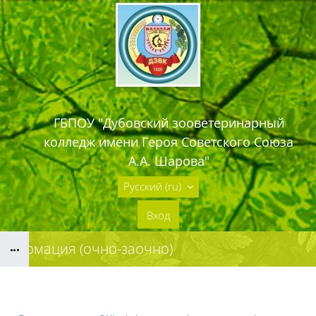
Перейти к основному содержанию
ГБПОУ "Дубовский зооветеринарный
колледж имени Героя Советского Союза
А.А. Шарова"
Русский ‎(ru)‎
Вход
Фармация (очно-заочно)
Блоки